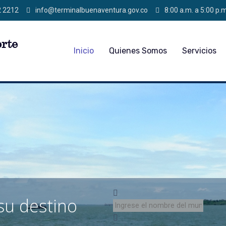
2 2212
info@terminalbuenaventura.gov.co
8:00 a.m. a 5:00 p.m
Inicio
Quienes Somos
Servicios
su destino