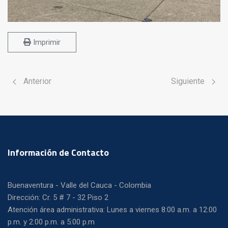
Imprimir
Artículo anterior: Recomendaciones
Artículo siguien
Anterior
Siguiente
Información de Contacto
Buenaventura - Valle del Cauca - Colombia
Dirección: Cr. 5 # 7 - 32 Piso 2
Atención área administrativa: Lunes a viernes 8:00 a.m. a 12:00
p.m. y 2:00 p.m. a 5:00 p.m